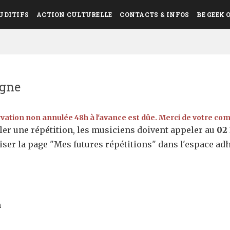
UDITIFS
ACTION CULTURELLE
CONTACTS & INFOS
BE GEEK 
igne
vation non annulée 48h à l'avance est dûe. Merci de votre c
er une répétition, les musiciens doivent appeler au
02 
liser la page "Mes futures répétitions" dans l'espace ad
n