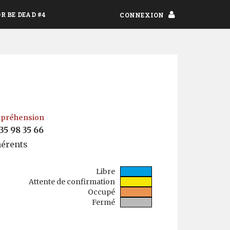
OR BE DEAD #4
CONNEXION
ompréhension
35 98 35 66
hérents
Libre
Attente
de confirmation
Occupé
Fermé