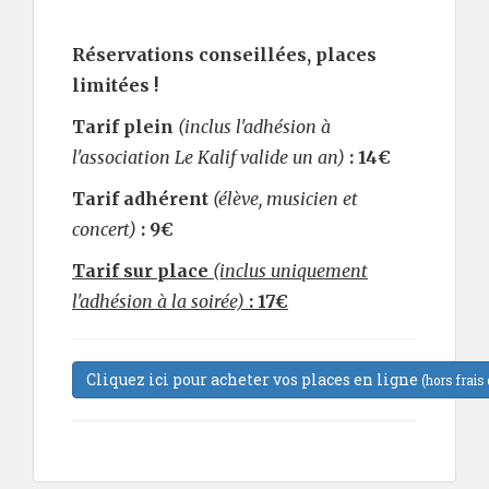
Réservations conseillées, places
limitées !
Tarif plein
(inclus l'adhésion à
l'association Le Kalif valide un an)
: 14€
Tarif adhérent
(élève, musicien et
concert)
: 9€
Tarif sur place
(inclus uniquement
l'adhésion à la soirée)
: 17€
Cliquez ici pour acheter vos places en ligne
(hors frais 