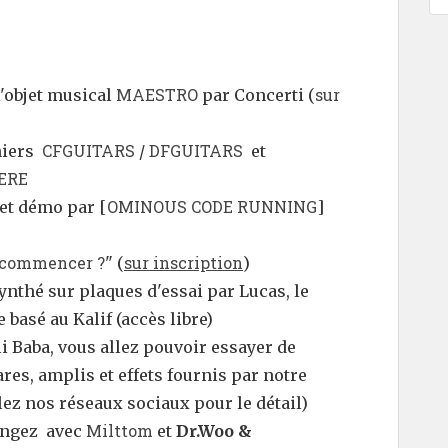
MAESTRO
sur
l'objet musical
par Concerti (
CFGUITARS
DFGUITARS
hiers
/
et
ERE
OMINOUS CODE RUNNING
 et démo par [
]
 commencer ?
sur inscription
" (
)
synthé sur plaques d'essai par Lucas, le
basé au Kalif (accès libre)
li Baba, vous allez pouvoir essayer de
es, amplis et effets fournis par notre
ez nos réseaux sociaux pour le détail)
Milttom
angez avec
et
Dr.Woo &