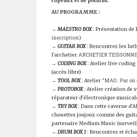
copeaux et de potards.
AU PROGRAMME :
→
MAESTRO BOX
: Présentation de 
inscription
)
→
GUITAR BOX
: Rencontrez les lut
ARCHETIER TEISSONNI
l'archetier
→
CODING BOX
: Atelier live coding
(accès libre)
MAO : Par où
→
TOOL BOX
: Atelier "
→
PROTOBOX
: Atelier création de 
réparateur d'électronique musicale 
→
TRY BOX
: Dans cette caverne d'A
chouettes joujoux comme des guitar
partenaire Medium Music (surveill
→
DRUM BOX 1
: Rencontrez et éch