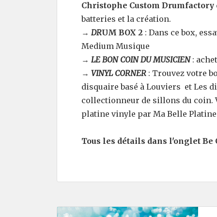
Christophe Custom Drumfactory
batteries et la création.
→
D
R
UM BOX 2
: Dans ce box, essa
Medium Musique
→
LE BON COIN DU MUSICIEN
: ache
→
VINYL CORNER
: Trouvez votre b
disquaire basé à Louviers et Les d
collectionneur de sillons du coin
platine vinyle par Ma Belle Platine 
Tous les détails dans l'
onglet Be 