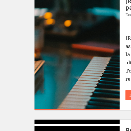
[
p
Éc
[R
as
la
ul
To
re
P