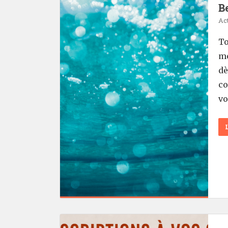
Be
Act
To
mé
dè
co
vo