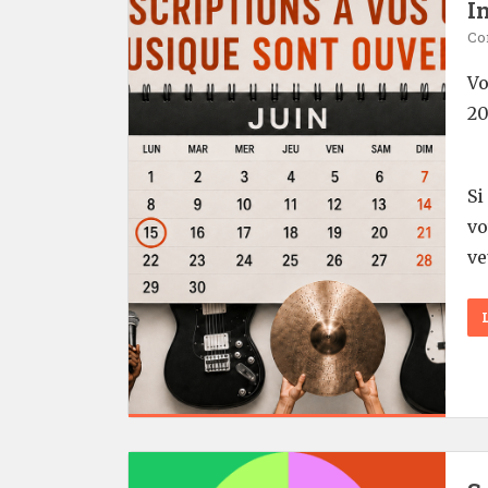
I
Co
Vo
20
Si
vo
ve