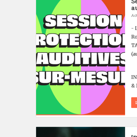
S
a
Act
- 
Ro
TA
(a
I
& 