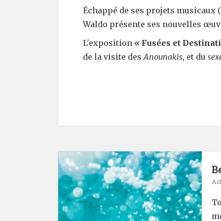
Échappé de ses projets musicaux (
Waldo présente ses nouvelles œuvr
L'exposition
« Fusées et Destinat
de la visite des
Anounakis
, et du
sex
Be
Act
To
mé