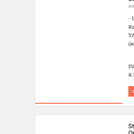
Act
- 
Ro
TA
(a
I
& 
S
O