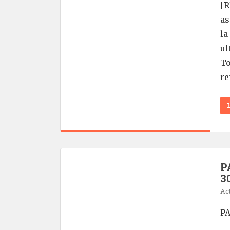
[R
as
la
ul
To
re
P
3
Act
PA