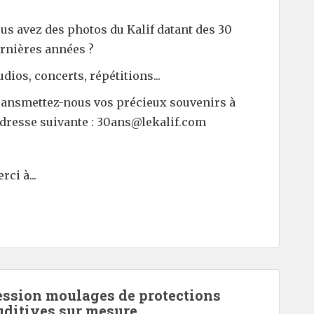
us avez des photos du Kalif datant des 30
rnières années ?
udios, concerts, répétitions...
ansmettez-nous vos précieux souvenirs à
adresse suivante : 30ans@lekalif.com
rci à...
ession moulages de protections
uditives sur mesure