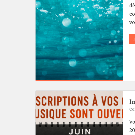
dè
co
vo
I
Co
Vo
20