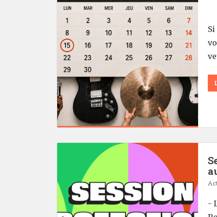
Si
vo
ve
S
a
Act
- 