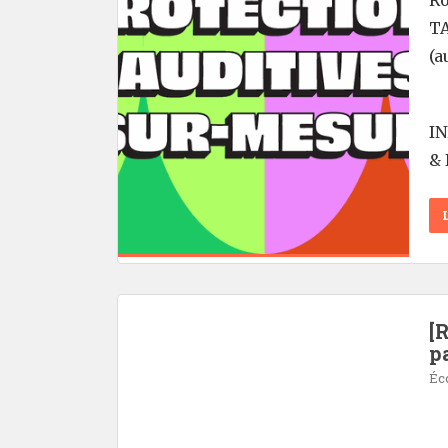
Ro
TA
(a
I
& 
[
p
Éc