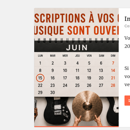
I
Co
Vo
20
Si
vo
ve