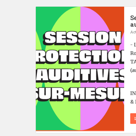
S
a
Act
- 
Ro
TA
(a
I
& 