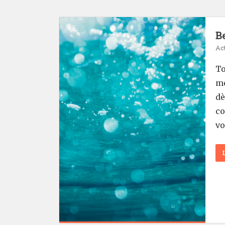
Be
Act
To
mé
dè
co
vo