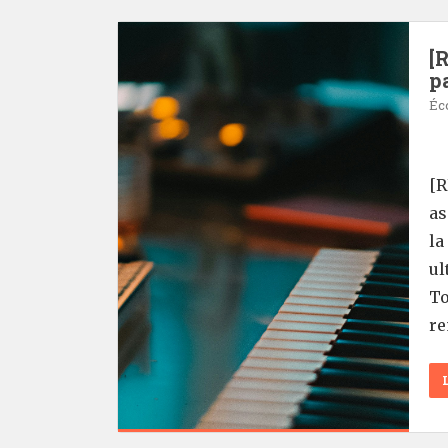
[
p
Éc
[R
as
la
ul
To
re