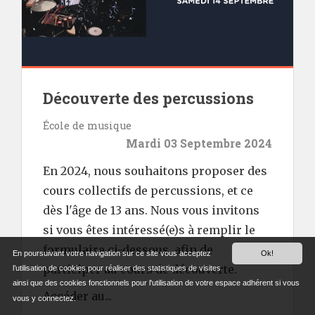
Découverte des percussions
École de musique
Mardi 03 Septembre 2024
En 2024, nous souhaitons proposer des
cours collectifs de percussions, et ce
dès l'âge de 13 ans. Nous vous invitons
si vous êtes intéressé(e)s à remplir le
formulaire ci-dessous, afin de
En poursuivant votre navigation sur ce site vous acceptez
Ok!
participer au cours de découverte.
l’utilisation de cookies pour réaliser des statistiques de visites
ainsi que des cookies fonctionnels pour l'utilisation de votre espace adhérent si vous
Accéder au...
vous y connectez.