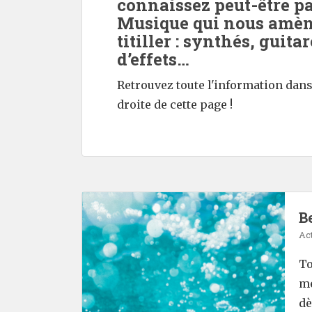
connaissez peut-être p
Musique qui nous amèn
titiller : synthés, guita
d’effets…
Retrouvez toute l'information dans 
droite de cette page !
Be
Act
To
mé
dè