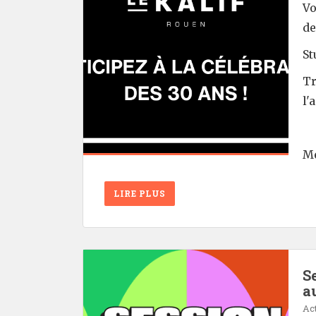
Vo
de
St
Tr
l'
Me
LIRE PLUS
S
a
Act