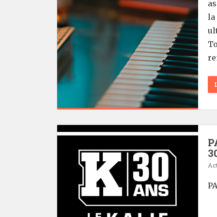
as
la
ul
To
re
P
3
Act
PA