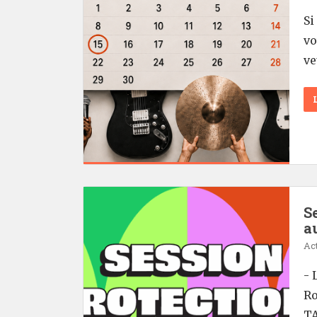
Si
vo
ve
S
a
Act
- 
Ro
TA