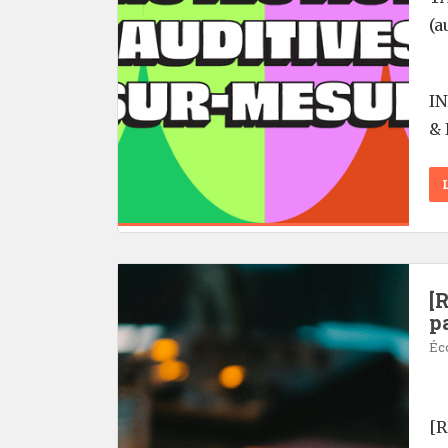
(a
I
& 
[
p
Éc
[R