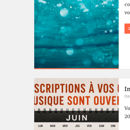
co
vo
I
Co
Vo
20