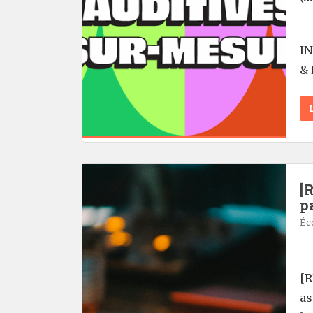
I
& 
[
p
Éc
[R
as