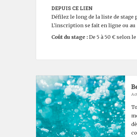
DEPUIS CE LIEN
Défilez le long de la liste de stag
L'inscription se fait en ligne ou 
Coût du stage :
De 5 à 50 € selon le
Be
Act
To
mé
dè
co