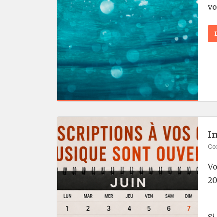
vo
I
Co
Vo
20
Si