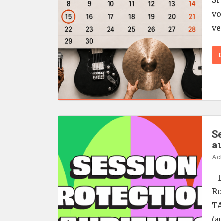
vo
ve
S
a
Act
- 
Ro
TA
(a