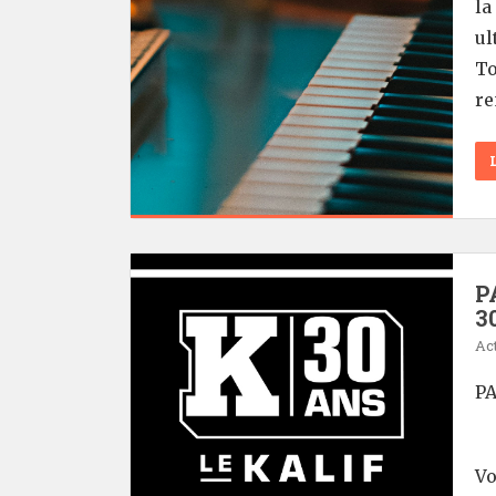
la
ul
To
re
P
3
Act
PA
Vo